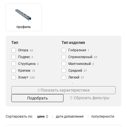
профиль
Тип
Тип изделия
Опора
Г-образная
42
1
Подвес
Спринклерный
2
45
Струбцина
Маятниковый
3
2
Крепеж
Средний
10
37
Хомут
Легкий
230
37
Вентиляционный
Материал
Резьба
37
Показать характеристики
Тяжелый
40
Сендзимир
М10
11
85
Сбросить фильтры
Подобрать
Неподвижный
42
Металлический
М16
2
15
Цинк
М20
253
20
М8
53
Сортировать по:
цене
дате добавления
популярности
М12
28
Диаметр
Толщина