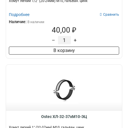
Хомут легкий 1/2" (20-24мм) М10, гальван. цинк
Подробнее
Сравнить
Наличие:
В наличии
40,00 ₽
–
+
В корзину
Ostec ХЛ-32-37хМ10-ЭЦ
Хомут легкий 1" (32-37мм) М10, гальван. цинк