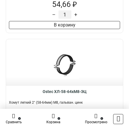
54,66 ₽
–
+
В корзину
Ostec ХЛ-58-64хМ8-ЭЦ
Хомут легкий 2" (58-64мм) М8, гальван. цинк
Подробнее
Сравнить
0
0
0
Сравнить
Корзина
Просмотрено
Наличие:
В наличии