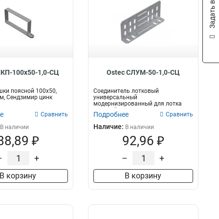
Задать вопрос
ХКП-100х50-1,0-СЦ
Ostec СЛУМ-50-1,0-СЦ
ки поясной 100х50,
Соединитель лотковый
мм, Сендзимир цинк
универсальный
модернизированный для лотка
высотой 50 мм, толщ. 1,0 мм, Сен...
е
Подробнее
Сравнить
Сравнить
Наличие:
В наличии
В наличии
88,89 ₽
92,96 ₽
–
+
–
+
В корзину
В корзину