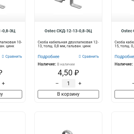
Поворот
Внутренний
239
148
150
12-13
33
1
Соединитель
Внешний
314
148
200
8-9
272
1
Крышка
Крестообразный
398
164
10-11
1
Лоток
Плоский
1300
245
Переходник
Вертикальный
35
263
1-0,8-ЭЦ
Ostec СКД-12-13-0,8-ЭЦ
Ostec
Хомут
Угловой
53
296
лапковая 10-
Скоба кабельная двухлапковая 12-
Скоба кабе
Плавный
655
ван. цинк
13, толщ. 0,8 мм, гальван. цинк
15, толщ. 0
Универсальный
934
Подробнее
Подробне
Сравнить
Сравнить
Двухлапковый
12
Наличие:
Наличие:
В наличии
₽
4,50 ₽
+
–
+
ну
В корзину