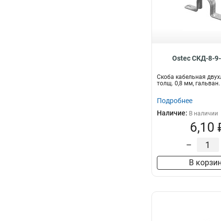
400х20
1
150х30
1
50х15х3000
1
100х15х3000
1
100х30
1
Ostec СКД-8-9
350х80
1
300х35
1
Скоба кабельная двух
толщ. 0,8 мм, гальван.
200х30
1
350х100
1
Подробнее
300х30
1
Наличие:
В наличии
400х30
6,10 
1
600х35
1
–
500х35
1
500х30
1
В корзи
600х30
1
400х35
1
100х35
1
200х35
1
150х35
1