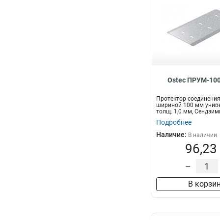
400х200х3000
4
500х200х3000
4
600х200х3000
4
600х150х3000
4
150х150
29
200х150
29
400х150
29
Ostec ПРУМ-100
500х150
29
600х150
Протектор соединения
29
шириной 100 мм унив
200х200
29
толщ. 1,0 мм, Сендзим
Подробнее
300х200
29
400х200
Наличие:
29
В наличии
96,23
500х200
29
600х200
29
–
300х150
29
Вверх
30
В корзи
50х50
31
600х100
32
500х80
32