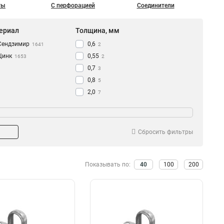
ты
С перфорацией
Соединители
ериал
Толщина, мм
Сендзимир
0,6
1641
2
Цинк
0,55
1653
2
0,7
3
0,8
5
2,0
7
1,2
37
1,5
582
1,0
1015
Сбросить фильтры
Показывать по:
40
100
200