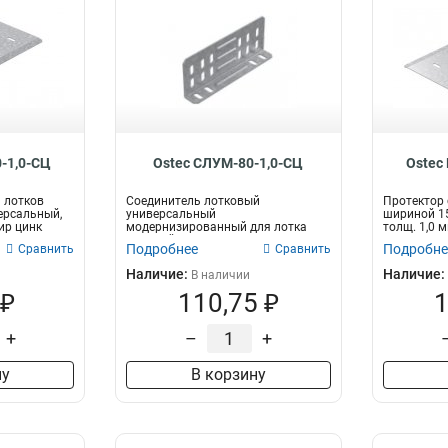
-1,0-СЦ
Ostec СЛУМ-80-1,0-СЦ
Ostec
 лотков
Соединитель лотковый
Протектор 
ерсальный,
универсальный
шириной 1
ир цинк
модернизированный для лотка
толщ. 1,0 
высотой 80 мм, толщ. 1,0 мм, Сен...
Подробнее
Подробне
Сравнить
Сравнить
Наличие:
Наличие:
В наличии
 ₽
110,75 ₽
1
+
–
+
ну
В корзину