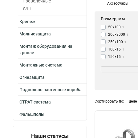
Проволочные
Аксессуары
УЛН
Размер, мм
Крепеж
50х100
1
Молниезащита
200х3000
1
250х100
1
Монтаж оборудования на
100х15
1
кровле
150х15
1
200х15
Угол
Монтажные система
1
300х15
1
90град
164
Огнезащита
250х50
1
45град
213
400х15
1
Подпольно настенные короба
600х15
1
100х20
Сортировать по:
цене
СТРАТ система
1
150х20
1
Фальшполы
200х20
1
300х20
1
250х80
1
Наши статусы