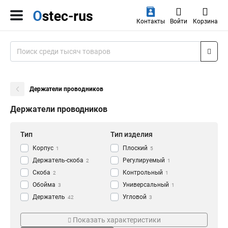
Контакты
Войти
Корзина
Держатели проводников
Держатели проводников
Тип
Тип изделия
Корпус
Плоский
1
5
Держатель-скоба
Регулируемый
2
1
Скоба
Контрольный
2
1
Обойма
Универсальный
3
1
Держатель
Угловой
42
3
Круглый
Предназначение
Материал
35
Показать характеристики
Соединение
Омедненный
1
1