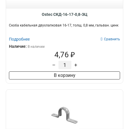
50х80
1
250х80
1
Ostec СКД-16-17-0,8-ЭЦ
350х80
1
250х100
1
Скоба кабельная двухлапковая 16-17, толщ. 0,8 мм, гальван. цинк
500х20
1
350х100
1
Подробнее
Сравнить
500х35
1
Наличие:
В наличии
400х35
1
4,76 ₽
600х30
1
500х30
1
–
+
400х30
1
В корзину
300х30
1
200х30
1
150х30
1
100х30
1
600х35
1
50х300
1
50х60
1
30х220
1