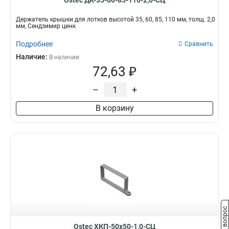
Ostec ДК-35-60-85-110-2,0-СЦ
150х110
9
100х60
9
Держатель крышки для лотков высотой 35, 60, 85, 110 мм, толщ. 2,0
мм, Сендзимир цинк
150х60
9
150х85
Подробнее
9
Сравнить
200х60х3000
10
Наличие:
В наличии
600х60х3000
72,63 ₽
10
500х60х3000
10
–
+
400х60х3000
10
300х60х3000
10
В корзину
100х50х3000
10
100х35
10
150х35
10
300х35
10
200х35
10
600х100х3000
11
500х100х3000
11
600х80х3000
11
Задать вопрос
500х80х3000
11
Ostec ХКП-50х50-1,0-СЦ
400х80х3000
13