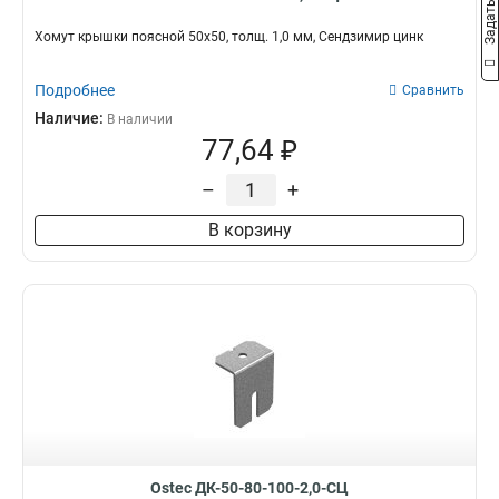
400х100х3000
13
Хомут крышки поясной 50х50, толщ. 1,0 мм, Сендзимир цинк
600х50х3000
14
500х50х3000
14
Подробнее
Сравнить
300х80х3000
15
Наличие:
В наличии
300х100х3000
15
77,64 ₽
200х80х3000
15
600х110
15
–
+
500х110
15
В корзину
400х110
15
300х110
15
200х100х3000
15
600х85
15
200х60
15
300х60
15
400х60
15
500х60
15
500х85
15
600х60
15
Ostec ДК-50-80-100-2,0-СЦ