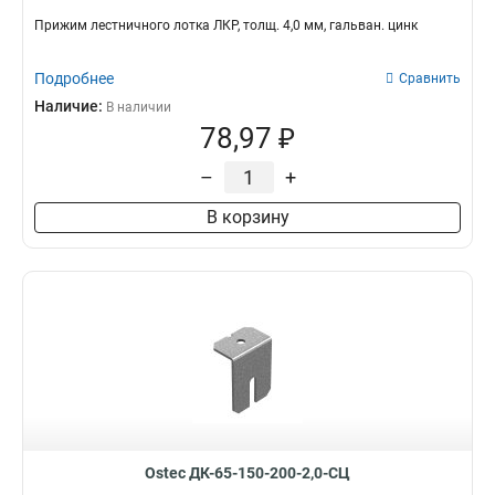
500х80
38
Прижим лестничного лотка ЛКР, толщ. 4,0 мм, гальван. цинк
600х50
39
500х50
39
Подробнее
Сравнить
50х50
40
Наличие:
В наличии
300х200
40
78,97 ₽
400х200
40
150х80
–
+
46
150х100
51
В корзину
100х50
56
400х80
57
150х50
59
100х80
60
100х100
60
400х100
62
300х80
63
200х80
63
200х100
68
300х100
68
Ostec ДК-65-150-200-2,0-СЦ
200х50
69