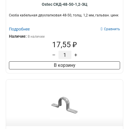
150х11х3000
4
Ostec СКД-48-50-1,2-ЭЦ
50х11х3000
4
Скоба кабельная двухлапковая 48-50, толщ. 1,2 мм, гальван. цинк
100х11х3000
4
200х150х3000
4
Подробнее
Сравнить
150х150х3000
4
Наличие:
В наличии
150х100х3000
4
17,55 ₽
200х11х3000
4
50х3000
4
–
+
300х11х3000
4
В корзину
80х3000
4
150х80х3000
4
400х150х3000
4
200х3000
4
300х200х100
5
300х15х3000
5
400х15х3000
5
400х300
5
100х3000
5
400х150х50
5