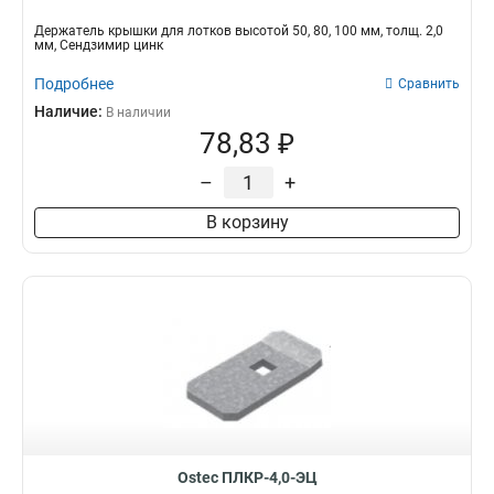
200х110
15
400х85
Держатель крышки для лотков высотой 50, 80, 100 мм, толщ. 2,0
15
мм, Сендзимир цинк
300х85
15
Подробнее
200х85
Сравнить
15
400х50х3000
Наличие:
16
В наличии
78,83 ₽
200х50х3000
18
300х50х3000
18
–
+
150х150
29
600х150
29
В корзину
500х150
29
200х150
34
300х150
34
400х150
34
500х200
35
600х200
35
200х200
35
500х100
38
600х100
38
Ostec ПЛКР-4,0-ЭЦ
600х80
38