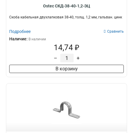
100х85х3000
3
Ostec СКД-38-40-1,2-ЭЦ
200х85х3000
3
300х85х3000
3
Скоба кабельная двухлапковая 38-40, толщ. 1,2 мм, гальван. цинк
400х85х3000
3
150х60х3000
3
Подробнее
Сравнить
600х85х3000
3
Наличие:
В наличии
100х60х3000
3
14,74 ₽
300х150х3000
4
–
+
150х15х3000
4
600х11х3000
4
В корзину
500х11х3000
4
600х200х3000
4
500х200х3000
4
400х200х3000
4
300х200х3000
4
200х200х3000
4
600х150х3000
4
500х150х3000
4
400х11х3000
4