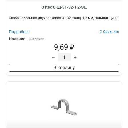
300х110х9000
2
Ostec СКД-31-32-1,2-ЭЦ
200х110х3000
2
Скоба кабельная двухлапковая 31-32, толщ. 1,2 мм, гальван. цинк
600х110х6000
2
200х110х9000
2
Подробнее
Сравнить
150х85х3000
2
Наличие:
В наличии
85х3000
2
9,69 ₽
60х3000
2
100х200
2
–
+
50х200
2
В корзину
50х100
2
110х3000
2
500х85х9000
2
100х15х3000
3
500х85х3000
3
300х35х3000
3
200х35х3000
3
150х35х3000
3
100х35х3000
3