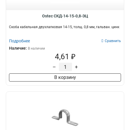
200х15
1
150х15
1
Ostec СКД-14-15-0,8-ЭЦ
100х15
1
300х20
Скоба кабельная двухлапковая 14-15, толщ. 0,8 мм, гальван. цинк
1
350х200
1
150х200
Подробнее
Сравнить
1
450х150
Наличие:
1
В наличии
4,61 ₽
350х150
1
250х150
1
–
+
100х150
1
50х150
1
В корзину
450х100
1
450х80
1
550х50
1
450х50
1
250х200
1
400х20
1
600х20
1