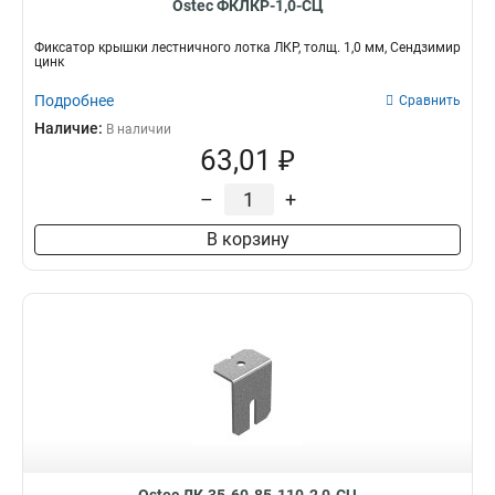
400х300х80
Ostec ФКЛКР-1,0-СЦ
5
400х200х80
5
Фиксатор крышки лестничного лотка ЛКР, толщ. 1,0 мм, Сендзимир
300х200х80
5
цинк
400х100х80
5
Подробнее
Сравнить
300х100х80
5
Наличие:
В наличии
200х100х80
5
63,01 ₽
200х100х50
5
600х15х3000
5
–
+
500х15х3000
5
В корзину
500х160
6
600х160
6
200х160
6
150х50х3000
6
300х160
6
400х160
6
50х50х3000
8
100х100х3000
8
100х80х3000
8
100х85
9