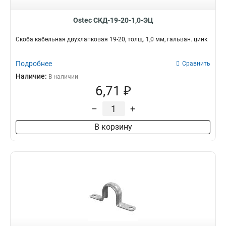
58х34
1
Ostec СКД-19-20-1,0-ЭЦ
300х60х6000
1
400х60х6000
1
Скоба кабельная двухлапковая 19-20, толщ. 1,0 мм, гальван. цинк
500х60х6000
1
600х60х6000
1
Подробнее
Сравнить
200х80х6000
1
Наличие:
В наличии
300х80х6000
1
6,71 ₽
200х60х6000
1
400х80х6000
–
+
1
600х80х6000
1
В корзину
200х100х6000
1
300х100х6000
1
400х100х6000
1
500х100х6000
1
600х100х6000
1
500х80х6000
1
200х160х9000
2
300х160х6000
2