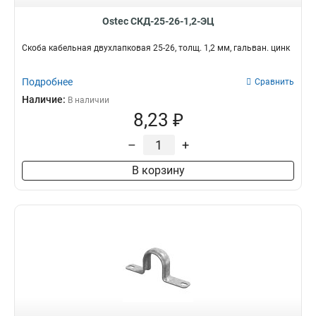
300х110х6000
2
Ostec СКД-25-26-1,2-ЭЦ
400х110х3000
2
200х85х6000
2
Скоба кабельная двухлапковая 25-26, толщ. 1,2 мм, гальван. цинк
400х85х6000
2
500х85х6000
2
Подробнее
Сравнить
200х110х6000
2
Наличие:
В наличии
600х85х6000
2
8,23 ₽
200х85х9000
2
–
+
300х85х9000
2
600х85х9000
2
В корзину
300х85х6000
2
400х85х9000
2
300х110х3000
2
150х110х3000
2
300х50х6000
2
200х50х6000
2
600х50х6000
2
500х110х9000
2
400х110х9000
2