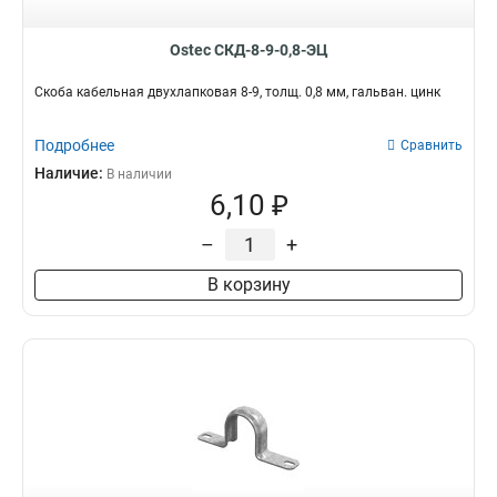
28х230
1
200х105х3000
1
Ostec СКД-8-9-0,8-ЭЦ
100х105х3000
1
Скоба кабельная двухлапковая 8-9, толщ. 0,8 мм, гальван. цинк
400х105х3000
1
300х105х3000
1
Подробнее
Сравнить
70х50х3000
1
Наличие:
400х35х3000
В наличии
1
6,10 ₽
50х15х3000
1
160х3000
1
–
+
600х200х9000
1
500х200х9000
1
В корзину
400х200х9000
1
300х200х9000
1
200х200х9000
1
600х200х6000
1
500х200х6000
1
400х200х6000
1
300х200х6000
1
200х200х6000
1