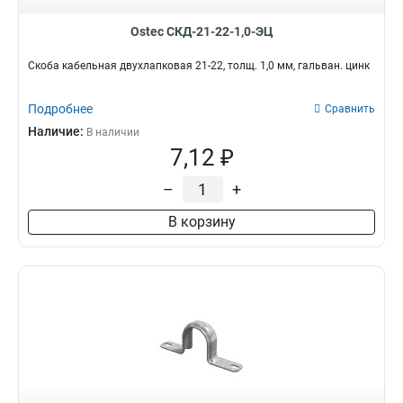
500х160х6000
2
400х160х6000
2
Ostec СКД-21-22-1,0-ЭЦ
300х160х9000
2
Скоба кабельная двухлапковая 21-22, толщ. 1,0 мм, гальван. цинк
600х160х6000
2
400х160х9000
2
Подробнее
Сравнить
400х50х6000
2
Наличие:
В наличии
600х160х9000
2
7,12 ₽
400х3000
2
300х3000
2
–
+
500х50х6000
2
500х3000
В корзину
2
500х160х9000
2
600х110х9000
2
200х160х6000
2
500х110х3000
2
600х110х3000
2
150х3000
2
500х110х6000
2
400х110х6000
2