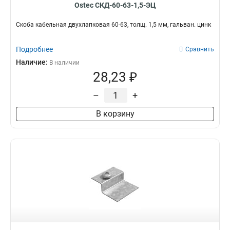
Ostec СКД-60-63-1,5-ЭЦ
300х150х50
5
200х150х50
5
Скоба кабельная двухлапковая 60-63, толщ. 1,5 мм, гальван. цинк
150х100х50
5
150х50х50
5
Подробнее
Сравнить
400х300х50
5
Наличие:
В наличии
400х200х50
5
28,23 ₽
300х200х50
5
–
+
400х100х50
5
200х15х3000
5
В корзину
300х100х50
5
400х50х50
5
300х50х50
5
200х50х50
5
400х300х100
5
400х200х100
5
400х100х100
5
300х100х100
5
200х100х100
5