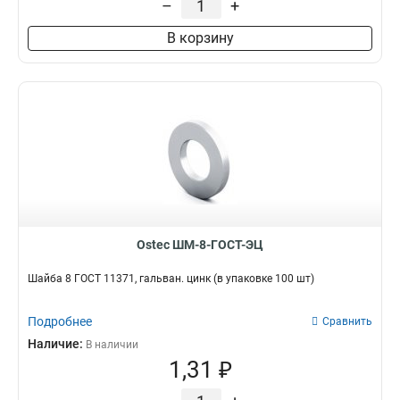
–
+
М10х95
3
М10х65
3
В корзину
М6х10
3
М8х35
3
М10х80
3
М6х60
3
М10х2000
3
М12х30
3
М10х1000
3
М8х2000
3
М8х1000
3
Ostec ШМ-8-ГОСТ-ЭЦ
М6х2000
3
М6х1000
3
Шайба 8 ГОСТ 11371, гальван. цинк (в упаковке 100 шт)
М8х16
3
М10х30
3
Подробнее
Сравнить
М12х70
3
Наличие:
В наличии
М12х2000
3
1,31 ₽
М10х35
4
М8х25
4