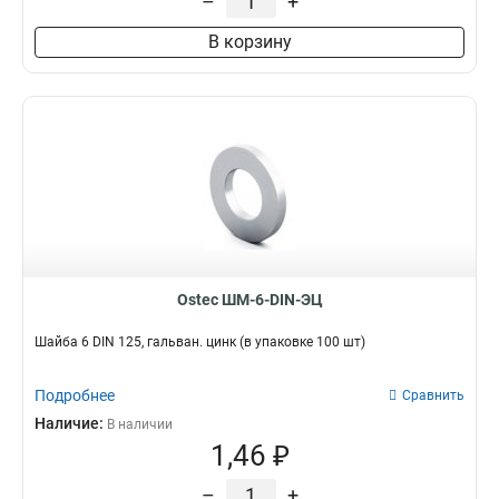
–
+
М10х20
4
В корзину
М6х12
4
М10х25
4
М12х50
4
М8х30
4
М10х40
4
М6х16
5
М6х20
5
М6х30
5
М6х25
6
М8х20
6
Ostec ШМ-6-DIN-ЭЦ
Шайба 6 DIN 125, гальван. цинк (в упаковке 100 шт)
Подробнее
Сравнить
Наличие:
В наличии
1,46 ₽
–
+