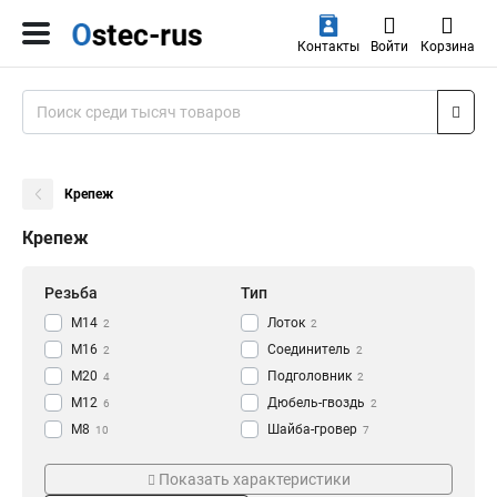
Контакты
Войти
Корзина
Крепеж
Крепеж
Резьба
Тип
М14
Лоток
2
2
М16
Соединитель
2
2
М20
Подголовник
4
2
М12
Дюбель-гвоздь
6
2
М8
Шайба-гровер
10
7
М10
Анкер-болт
Тип изделия
Серия
10
10
Показать характеристики
М6
Анкер
10
20
Двойной
ИСО
1
58