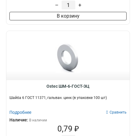
4017
–
+
58
М8х120
4
6402
4
М10х97
1
В корзину
6334
4
М12х130
1
6923
5
М8х12
1
11371
6
М8х65
2
9021
6
М6х65
1
4161
7
М8х95
1
4032
7
М16х2000
1
7093-1
8
М6х40
3
1759
8
М20х1000
1
17473
10
М20х2000
1
Ostec ШМ-6-ГОСТ-ЭЦ
М6х70
1
М16х1000
1
Шайба 6 ГОСТ 11371, гальван. цинк (в упаковке 100 шт)
М8х90
3
М10х120
2
Подробнее
Сравнить
М8х100
6
Наличие:
В наличии
М12х1000
2
0,79 ₽
М8х55
2