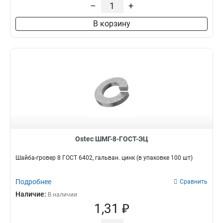
М8х50
2
–
+
М12х45
2
В корзину
М10х55
2
М12х25
2
М12х35
2
М8х150
2
М8х45
2
М12х40
2
М10х45
2
М12х60
2
М12х90
2
М10х85
2
Ostec ШМГ-8-ГОСТ-ЭЦ
М10х75
2
М12х120
Шайба-гровер 8 ГОСТ 6402, гальван. цинк (в упаковке 100 шт)
2
М12х95
2
М10х70
Подробнее
Сравнить
2
М10х100
Наличие:
2
В наличии
1,31 ₽
М8х80
5
М8х60
6