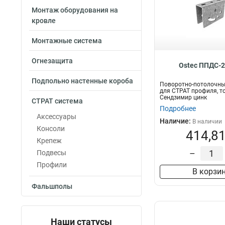
Монтаж оборудования на
кровле
Монтажные система
Огнезащита
Ostec ППДС-2
Подпольно настенные короба
Поворотно-потолочны
для СТРАТ профиля, то
Сендзимир цинк
СТРАТ система
Подробнее
Аксессуары
Наличие:
В наличии
Консоли
414,81
Крепеж
–
Подвесы
Профили
В корзи
Фальшполы
Наши статусы