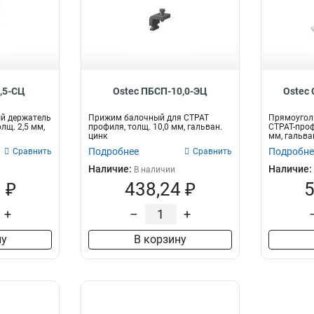
,5-СЦ
Ostec ПБСП-10,0-ЭЦ
Ostec
й держатель
Прижим балочный для СТРАТ
Прямоуголь
лщ. 2,5 мм,
профиля, толщ. 10,0 мм, гальван.
СТРАТ-проф
цинк
мм, гальва
Подробнее
Подробне
Сравнить
Сравнить
Наличие:
Наличие:
В наличии
 ₽
438,24 ₽
5
+
–
+
ну
В корзину