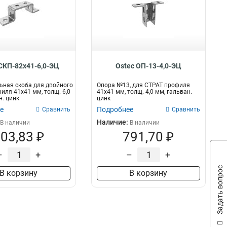
 СКП-82х41-6,0-ЭЦ
Ostec ОП-13-4,0-ЭЦ
ная скоба для двойного
Опора №13, для СТРАТ профиля
иля 41х41 мм, толщ. 6,0
41х41 мм, толщ. 4,0 мм, гальван.
н. цинк
цинк
е
Подробнее
Сравнить
Сравнить
Наличие:
В наличии
В наличии
03,83 ₽
791,70 ₽
–
+
–
+
Задать вопрос
В корзину
В корзину