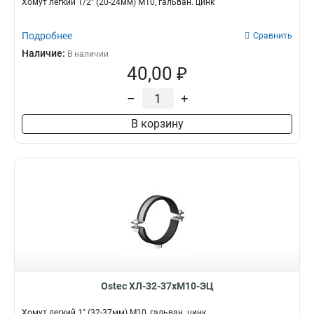
Хомут легкий 1/2" (20-24мм) М10, гальван. цинк
Подробнее
Сравнить
Наличие:
В наличии
40,00 ₽
–
+
В корзину
Ostec ХЛ-32-37хМ10-ЭЦ
Хомут легкий 1" (32-37мм) М10, гальван. цинк