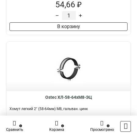
54,66 ₽
–
+
В корзину
Ostec ХЛ-58-64хМ8-ЭЦ
Хомут легкий 2" (58-64мм) М8, гальван. цинк
Подробнее
Сравнить
0
0
0
Сравнить
Корзина
Просмотрено
Наличие:
В наличии