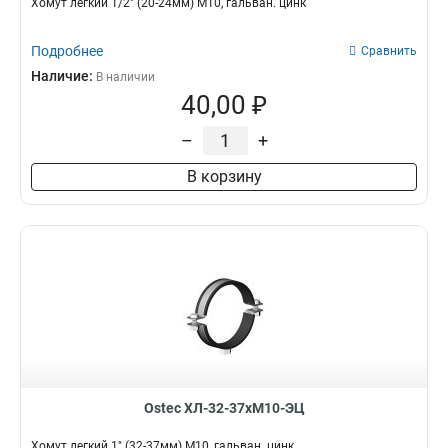
Хомут легкий 1/2" (20-24мм) М10, гальван. цинк
Подробнее
Сравнить
Наличие:
В наличии
40,00 ₽
–
+
В корзину
Ostec ХЛ-32-37хМ10-ЭЦ
Хомут легкий 1" (32-37мм) М10, гальван. цинк