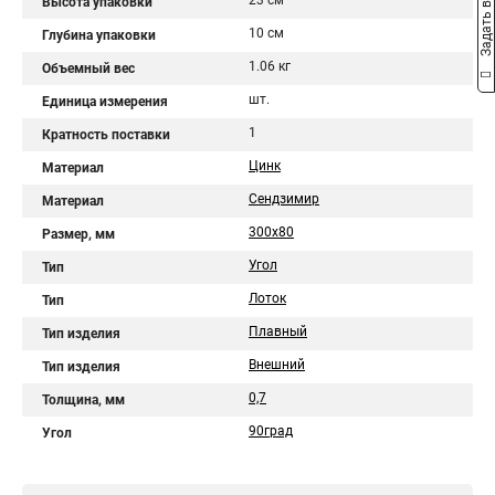
Задать вопрос
23 см
Высота упаковки
10 см
Глубина упаковки
1.06 кг
Объемный вес
шт.
Единица измерения
1
Кратность поставки
Цинк
Материал
Сендзимир
Материал
300х80
Размер, мм
Угол
Тип
Лоток
Тип
Плавный
Тип изделия
Внешний
Тип изделия
0,7
Толщина, мм
90град
Угол