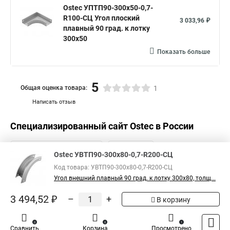
Ostec УПТП90-300х50-0,7-
R100-СЦ Угол плоский
3 033,96 ₽
плавный 90 град. к лотку
300х50
Показать больше
5
Общая оценка товара:
1
Написать отзыв
Специализированный сайт
Ostec
в России
Ostec УВТП90-300х80-0,7-R200-СЦ
Код товара: УВТП90-300х80-0,7-R200-СЦ
Угол внешний плавный 90 град. к лотку 300х80, толщ...
3 494,52 ₽
–
+
В корзину
0
0
1
Сравнить
Корзина
Просмотрено