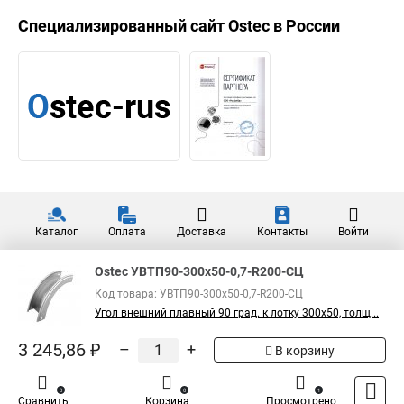
Ostec УПТП90-150х50-0,7-
R100-СЦ Угол плоский
2 133,01 ₽
плавный 90 град. к лотку
150х50
Показать больше
5
Общая оценка товара:
1
Написать отзыв
Специализированный сайт
Ostec
в России
Ostec УВТП90-300х50-0,7-R200-СЦ
Код товара: УВТП90-300х50-0,7-R200-СЦ
Угол внешний плавный 90 град. к лотку 300х50, толщ...
3 245,86 ₽
–
+
В корзину
0
0
1
Сравнить
Корзина
Просмотрено