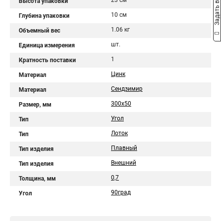
Задать вопрос
23 см
Высота упаковки
10 см
Глубина упаковки
1.06 кг
Объемный вес
шт.
Единица измерения
1
Кратность поставки
Цинк
Материал
Сендзимир
Материал
300х50
Размер, мм
Угол
Тип
Лоток
Тип
Плавный
Тип изделия
Внешний
Тип изделия
0,7
Толщина, мм
90град
Угол