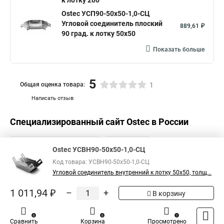
к лотку 200
Ostec УСП90-50х50-1,0-СЦ
Угловой соединитель плоский
889,61 ₽
90 град. к лотку 50х50
Показать больше
5
Общая оценка товара:
1
Написать отзыв
Специализированный сайт
Ostec
в России
Ostec УСВН90-50х50-1,0-СЦ
Код товара: УСВН90-50х50-1,0-СЦ
Угловой соединитель внутренний к лотку 50х50, толщ...
1 011,94 ₽
–
+
В корзину
0
0
1
Сравнить
Корзина
Просмотрено