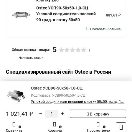
к лотку 200
Ostec УСП90-50х50-1,0-СЦ
Угловой соединитель плоский
889,61 ₽
90 град. к лотку 50х50
Показать больше
5
Общая оценка товара:
1
Написать отзыв
Специализированный сайт
Ostec
в России
Ostec УСВ90-50х50-1,0-СЦ
Код товара: УСВ90-50х50-1,0-СЦ
Угловой соединитель внешний к лотку 50х50, толщ. 1...
1 021,41 ₽
–
+
В корзину
0
0
1
Сравнить
Корзина
Просмотрено