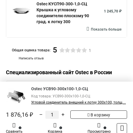
Ostec КУСП90-300-1,0-СЦ
Крышка к угловому
1 245,70 ₽
соединителю плоскому 90
град. к лотку 300
Показать больше
5
Общая оценка товара:
1
Написать отзыв
Специализированный сайт
Ostec
в России
Ostec УСВ90-300х100-1,0-СЦ
Код товара: УСВ90-300х100-1,0-СЦ
Угловой соединитель внешний к лотку 300х100, толщ....
1 876,16 ₽
–
+
В корзину
0
0
1
Сравнить
Корзина
Просмотрено