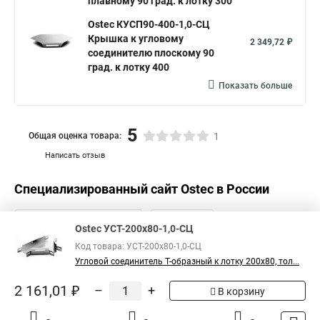
плавному 90 град. к лотку 300
Ostec КУСП90-400-1,0-СЦ
Крышка к угловому
2 349,72 ₽
соединителю плоскому 90
град. к лотку 400
Показать больше
5
Общая оценка товара:
1
Написать отзыв
Специализированный сайт
Ostec
в России
Ostec УСТ-200х80-1,0-СЦ
Код товара: УСТ-200х80-1,0-СЦ
Угловой соединитель Т-образный к лотку 200х80, тол...
2 161,01 ₽
–
+
В корзину