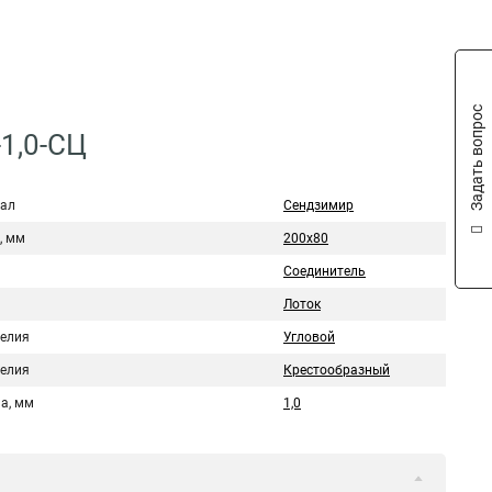
Задать вопрос
1,0-СЦ
ал
Сендзимир
, мм
200х80
Соединитель
Лоток
делия
Угловой
делия
Крестообразный
а, мм
1,0