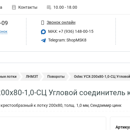
а
Контакты
10.00 - 18.00
-09
Звонок онлайн
MAX: +7 (936) 148-00-15
онок
Telegram: ShopMSK8
ные лотки
ЛНМЗТ
Повороты
Ostec УСХ-200х80-1,0-СЦ Угловой
200х80-1,0-СЦ Угловой соединитель 
 крестообразный к лотку 200х80, толщ. 1,0 мм, Сендзимир цинк
Артику