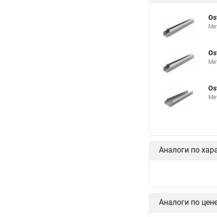
Os
Ме
Os
Ме
Os
Ме
Аналоги по хар
Os
Кр
Os