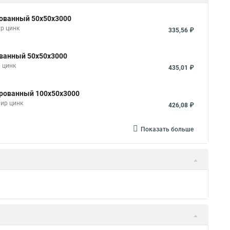
рованный 50х50х3000
р цинк
335,56 ₽
ованный 50х50х3000
 цинк
435,01 ₽
ированный 100х50х3000
мир цинк
426,08 ₽
Показать больше
 град. к лотку 150
 цинк
1 261,07 ₽
 град. к лотку 200