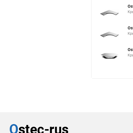
Кр
Os
Кр
Аналоги по цен
Os
Кр
Os
Кр
Os
Кр