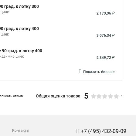
 цинк
1 553,27 ₽
 град. к лотку 300
 цинк
2 179,96 ₽
Показать больше
 град. к лотку 300
 цинк
2 179,96 ₽
 град. к лотку 400
 цинк
3 076,34 ₽
90 град. к лотку 400
ендзимир цинк
2 349,72 ₽