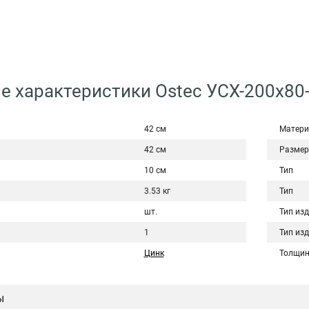
е характеристики Ostec УСХ-200х80-
42 см
Матери
42 см
Размер
10 см
Тип
3.53 кг
Тип
шт.
Тип из
1
Тип из
Цинк
Толщин
ы