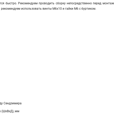
тся быстро. Рекомендуем проводить сборку непосредственно перед монта
рекомендуем использовать винты М6х10 и гайки М6 с буртиком.
ду Сендзимира
 (ШхВхД), мм