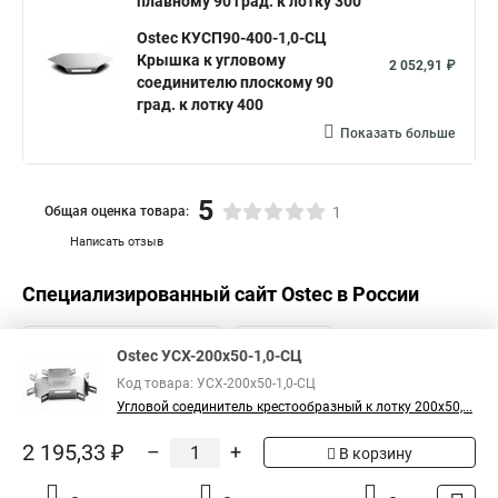
плавному 90 град. к лотку 300
Ostec КУСП90-400-1,0-СЦ
Крышка к угловому
2 052,91 ₽
соединителю плоскому 90
град. к лотку 400
Показать больше
5
Общая оценка товара:
1
Написать отзыв
Специализированный сайт
Ostec
в России
Ostec УСХ-200х50-1,0-СЦ
Код товара: УСХ-200х50-1,0-СЦ
Угловой соединитель крестообразный к лотку 200х50,...
2 195,33 ₽
–
+
В корзину