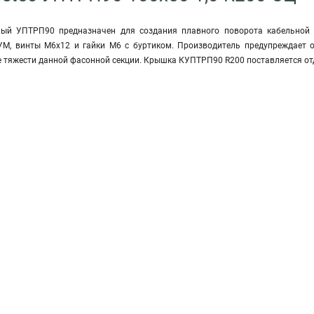
ный УПТРП90 предназначен для создания плавного поворота кабельной 
УМ, винты М6х12 и гайки М6 с буртиком. Производитель предупреждает 
е тяжести данной фасонной секции. Крышка КУПТРП90 R200 поставляется от