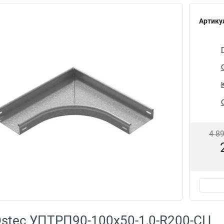
Артику
4 8
stec УПТРП90-100х50-1,0-R200-СЦ