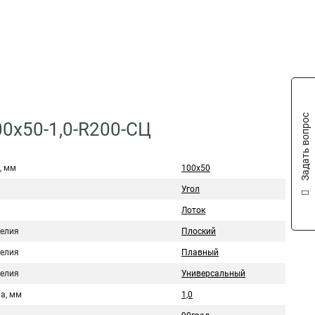
Задать вопрос
0х50-1,0-R200-СЦ
, мм
100х50
Угол
Лоток
делия
Плоский
делия
Плавный
делия
Универсальный
а, мм
1,0