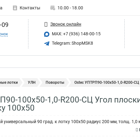
а
Контакты
10.00 - 18.00
-09
Звонок онлайн
MAX: +7 (936) 148-00-15
онок
Telegram: ShopMSK8
ные лотки
УЛН
Повороты
Ostec УПТРП90-100х50-1,0-R200-СЦ 
П90-100х50-1,0-R200-СЦ Угол плос
ку 100х50
 универсальный 90 град. к лотку 100х50 радиус 200 мм, толщ. 1,0