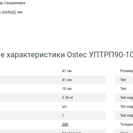
ду Сендзимира
 (ШхВхД), мм
е характеристики Ostec УПТРП90-10
41 см
Размер
41 см
Тип
10 см
Тип
3.36 кг
Тип из
шт.
Тип из
1
Тип из
200
Толщин