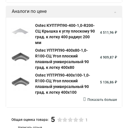
Аналоги по цене
Ostec КУПТРП90-400-1,0-R200-
СЦ Крышка к углу плоскому 90
4 511,96 ₽
град. к лотку 400 радиус 200
мм
Ostec УПТРП90-400х80-1,0-
R100-СЦ Угол плоский
4 909,87 ₽
плавный универсальный 90
град. к лотку 400х80
Ostec УПТРП90-400х100-1,0-
R100-СЦ Угол плоский
5 136,86 ₽
плавный универсальный 90
град. к лотку 400х100
Показать больше
5
Общая оценка товара:
1
Написать отзыв