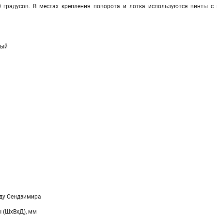
0 градусов. В местах крепления поворота и лотка используются винты 
ный
ду Сендзимира
 (ШхВхД), мм