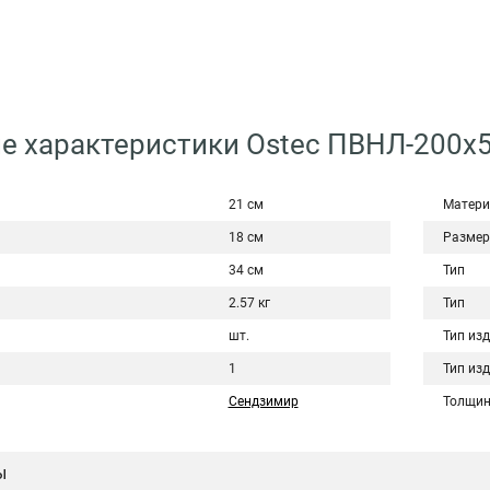
е характеристики Ostec ПВНЛ-200х5
21 см
Матери
18 см
Размер
34 см
Тип
2.57 кг
Тип
шт.
Тип из
1
Тип из
Сендзимир
Толщин
ы