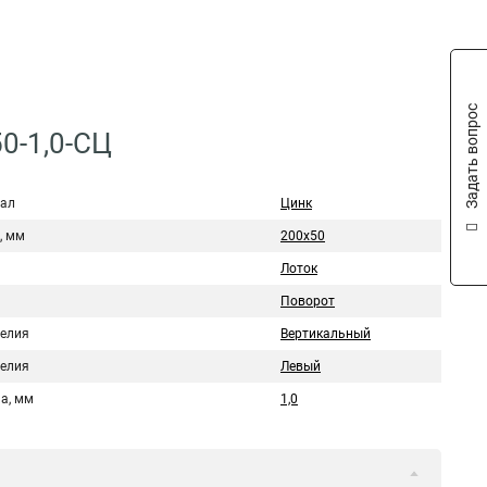
Задать вопрос
0-1,0-СЦ
ал
Цинк
, мм
200х50
Лоток
Поворот
делия
Вертикальный
делия
Левый
а, мм
1,0