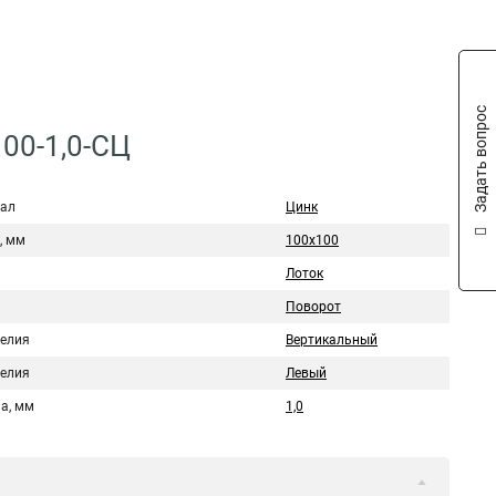
Задать вопрос
00-1,0-СЦ
ал
Цинк
, мм
100х100
Лоток
Поворот
делия
Вертикальный
делия
Левый
а, мм
1,0