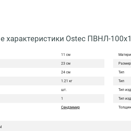
е характеристики Ostec ПВНЛ-100х1
11 см
Матери
23 см
Размер
24 см
Тип
1.21 кг
Тип
шт.
Тип из
1
Тип из
Сендзимир
Толщин
ы