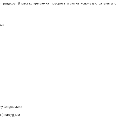
0 градусов. В местах крепления поворота и лотка используются винты 
ный
ду Сендзимира
 (ШхВхД), мм