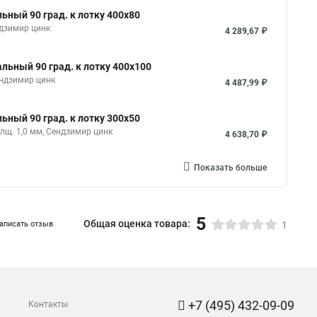
ьный 90 град. к лотку 400х80
ндзимир цинк
4 289,67 ₽
льный 90 град. к лотку 400х100
ендзимир цинк
4 487,99 ₽
ьный 90 град. к лотку 300х50
лщ. 1,0 мм, Сендзимир цинк
4 638,70 ₽
Показать больше
5
Общая оценка товара:
аписать отзыв
1
+7 (495) 432-09-09
Контакты