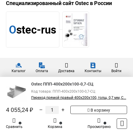
R100-СЦ Угол плоский
4 197,60 ₽
плавный 90 град. к лотку
400х100
Показать больше
5
Общая оценка товара:
1
Написать отзыв
Специализированный сайт
Ostec
в России
Ostec ППП-400х200х100-0,7-СЦ
Код товара: ППП-400х200х100-0,7-СЦ
Переход прямой правый 400х200х100, толщ. 0,7 мм, С...
4 055,24 ₽
–
+
В корзину
0
0
1
Сравнить
Корзина
Просмотрено