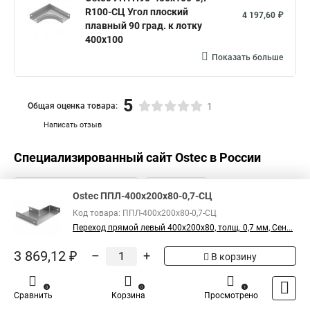
R100-СЦ Угол плоский
4 197,60 ₽
плавный 90 град. к лотку
400х100
Показать больше
5
Общая оценка товара:
1
Написать отзыв
Специализированный сайт
Ostec
в России
Ostec ППЛ-400х200х80-0,7-СЦ
Код товара: ППЛ-400х200х80-0,7-СЦ
Переход прямой левый 400х200х80, толщ. 0,7 мм, Сен...
3 869,12 ₽
–
+
В корзину
0
0
1
Сравнить
Корзина
Просмотрено