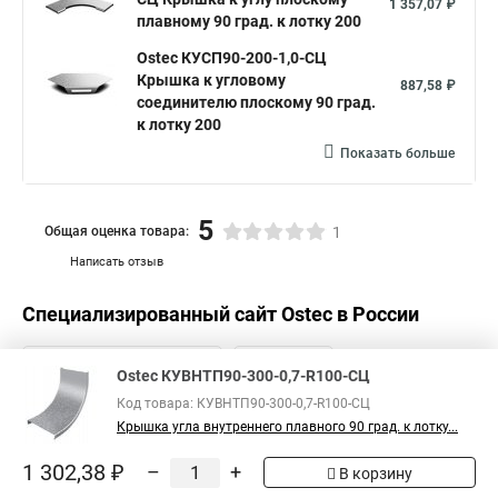
1 357,07 ₽
плавному 90 град. к лотку 200
Ostec КУСП90-200-1,0-СЦ
Крышка к угловому
887,58 ₽
соединителю плоскому 90 град.
к лотку 200
Показать больше
5
Общая оценка товара:
1
Написать отзыв
Специализированный сайт
Ostec
в России
Ostec КУВНТП90-300-0,7-R100-СЦ
Код товара: КУВНТП90-300-0,7-R100-СЦ
Крышка угла внутреннего плавного 90 град. к лотку...
1 302,38 ₽
–
+
В корзину