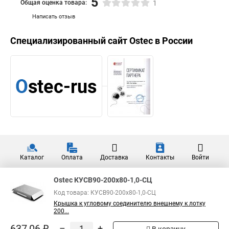
5
Общая оценка товара:
1
Написать отзыв
Специализированный сайт
Ostec
в России
Каталог
Оплата
Доставка
Контакты
Войти
Ostec КУСВ90-200х80-1,0-СЦ
Код товара: КУСВ90-200х80-1,0-СЦ
Крышка к угловому соединителю внешнему к лотку
200...
637,06 ₽
–
+