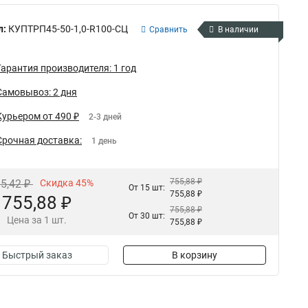
л:
КУПТРП45-50-1,0-R100-СЦ
Сравнить
В наличии
Гарантия производителя: 1 год
Самовывоз: 2 дня
Курьером от 490 ₽
2-3 дней
Срочная доставка:
1 день
755,88 ₽
95,42 ₽
Скидка 45%
От 15 шт:
755,88 ₽
755,88 ₽
755,88 ₽
От 30 шт:
Цена за 1 шт.
755,88 ₽
Быстрый заказ
В корзину