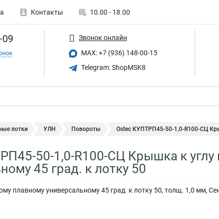
а
Контакты
10.00 - 18.00
-09
Звонок онлайн
MAX: +7 (936) 148-00-15
онок
Telegram: ShopMSK8
ные лотки
УЛН
Повороты
Ostec КУПТРП45-50-1,0-R100-СЦ Кры
РП45-50-1,0-R100-СЦ Крышка к углу
ному 45 град. к лотку 50
му плавному универсальному 45 град. к лотку 50, толщ. 1,0 мм, С