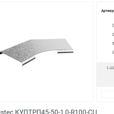
Артику
1 3
stec КУПТРП45-50-1,0-R100-СЦ