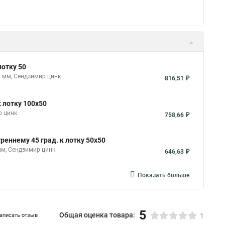
лотку 50
0 мм, Сендзимир цинк
816,51 ₽
 лотку 100х50
р цинк
758,66 ₽
еннему 45 град. к лотку 50х50
мм, Сендзимир цинк
646,63 ₽
Показать больше
5
Общая оценка товара:
аписать отзыв
1