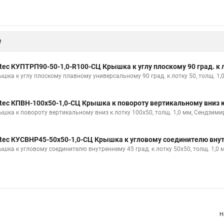
е
tec КУПТРП90-50-1,0-R100-СЦ Крышка к углу плоскому 90 град. к 
ышка к углу плоскому плавному универсальному 90 град. к лотку 50, толщ. 1,
tec КПВН-100х50-1,0-СЦ Крышка к повороту вертикальному вниз к
ышка к повороту вертикальному вниз к лотку 100х50, толщ. 1,0 мм, Сендзими
tec КУСВНР45-50х50-1,0-СЦ Крышка к угловому соединителю внутр
ышка к угловому соединителю внутреннему 45 град. к лотку 50х50, толщ. 1,0 
Н