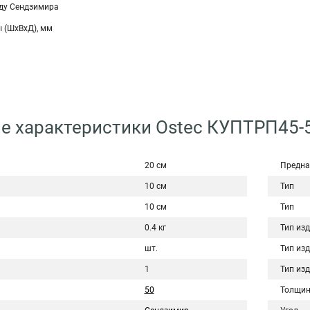
ду Сендзимира
 (ШхВхД), мм
е характеристики Ostec КУПТРП45-5
20 см
Предна
10 см
Тип
10 см
Тип
0.4 кг
Тип из
шт.
Тип из
1
Тип из
50
Толщин