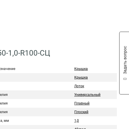
Задать вопрос
0-1,0-R100-СЦ
значение
Крышка
Крышка
Лоток
делия
Универсальный
делия
Плавный
делия
Плоский
а, мм
1,0