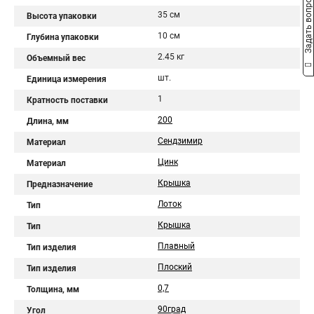
Задать вопрос
35 см
Высота упаковки
10 см
Глубина упаковки
2.45 кг
Объемный вес
шт.
Единица измерения
1
Кратность поставки
200
Длина, мм
Сендзимир
Материал
Цинк
Материал
Крышка
Предназначение
Лоток
Тип
Крышка
Тип
Плавный
Тип изделия
Плоский
Тип изделия
0,7
Толщина, мм
90град
Угол