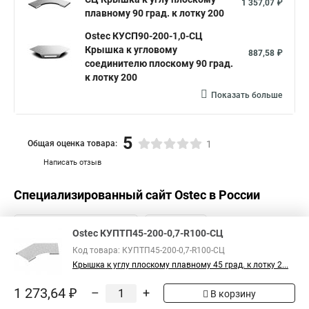
1 357,07 ₽
плавному 90 град. к лотку 200
Ostec КУСП90-200-1,0-СЦ
Крышка к угловому
887,58 ₽
соединителю плоскому 90 град.
к лотку 200
Показать больше
5
Общая оценка товара:
1
Написать отзыв
Специализированный сайт
Ostec
в России
Ostec КУПТП45-200-0,7-R100-СЦ
Код товара: КУПТП45-200-0,7-R100-СЦ
Крышка к углу плоскому плавному 45 град. к лотку 2...
1 273,64 ₽
–
+
В корзину