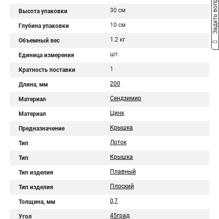
Задать вопрос
30 см
Высота упаковки
10 см
Глубина упаковки
1.2 кг
Объемный вес
шт.
Единица измерения
1
Кратность поставки
200
Длина, мм
Сендзимир
Материал
Цинк
Материал
Крышка
Предназначение
Лоток
Тип
Крышка
Тип
Плавный
Тип изделия
Плоский
Тип изделия
0,7
Толщина, мм
45град
Угол