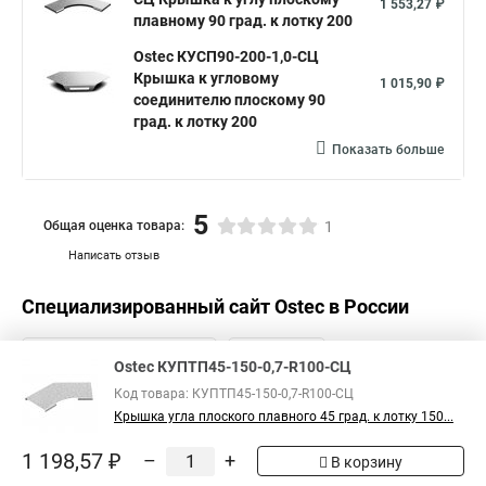
1 553,27 ₽
плавному 90 град. к лотку 200
Ostec КУСП90-200-1,0-СЦ
Крышка к угловому
1 015,90 ₽
соединителю плоскому 90
град. к лотку 200
Показать больше
5
Общая оценка товара:
1
Написать отзыв
Специализированный сайт
Ostec
в России
Ostec КУПТП45-150-0,7-R100-СЦ
Код товара: КУПТП45-150-0,7-R100-СЦ
Крышка угла плоского плавного 45 град. к лотку 150...
1 198,57 ₽
–
+
В корзину