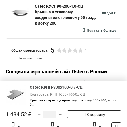
Ostec КУСП90-200-1,0-СЦ
Крышка к угловому
887,58 ₽
соединителю плоскому 90 град.
к лотку 200
Показать больше
5
Общая оценка товара:
1
Написать отзыв
Специализированный сайт
Ostec
в России
Ostec КРПП-300х100-0,7-СЦ
Код товара: КРПП-300х100-0,7-СЦ
Крышка к переходу прямому правому 300х100, толщ.
0...
1 434,52 ₽
–
+
В корзину
0
0
1