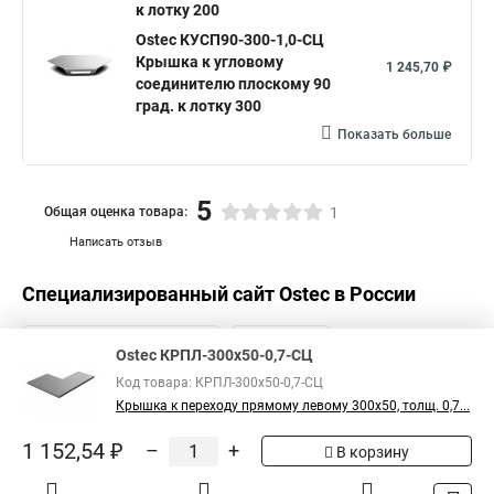
к лотку 200
Ostec КУСП90-300-1,0-СЦ
Крышка к угловому
1 245,70 ₽
соединителю плоскому 90
град. к лотку 300
Показать больше
5
Общая оценка товара:
1
Написать отзыв
Специализированный сайт
Ostec
в России
Ostec КРПЛ-300х50-0,7-СЦ
Код товара: КРПЛ-300х50-0,7-СЦ
Крышка к переходу прямому левому 300х50, толщ. 0,7...
1 152,54 ₽
–
+
В корзину