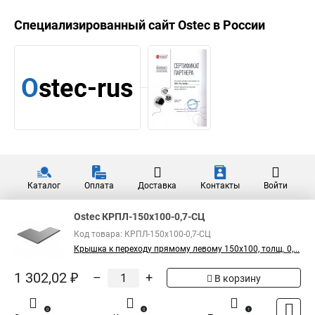
Ostec КУСП90-200-1,0-СЦ
Крышка к угловому
1 015,90 ₽
соединителю плоскому 90
град. к лотку 200
Показать больше
5
Общая оценка товара:
1
Написать отзыв
Специализированный сайт
Ostec
в России
Ostec КРПЛ-150х100-0,7-СЦ
Код товара: КРПЛ-150х100-0,7-СЦ
Крышка к переходу прямому левому 150х100, толщ. 0,...
1 302,02 ₽
–
+
В корзину
0
0
1