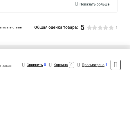
Показать больше
5
Общая оценка товара:
аписать отзыв
1
+7 (495) 432-09-09
Контакты
0
1
Сравнить
Корзина
0
Просмотрено
ь заказ
MAX: +7 (936) 148-00-15
ShopMSK8
(Круглосуточно)
info@ostec-rus.ru
Форма обратной связи