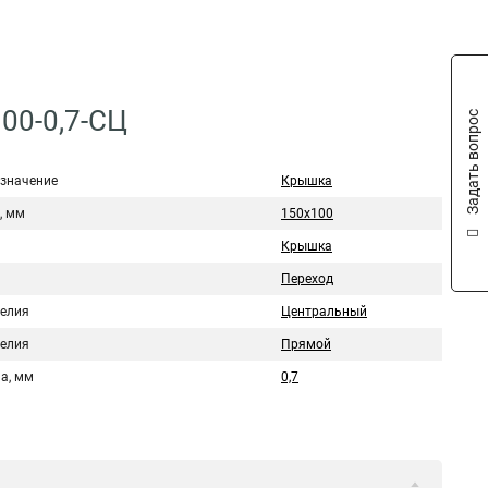
00-0,7-СЦ
Задать вопрос
значение
Крышка
, мм
150х100
Крышка
Переход
делия
Центральный
делия
Прямой
а, мм
0,7