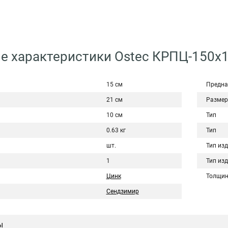
е характеристики Ostec КРПЦ-150х1
15 см
Предна
21 см
Размер
10 см
Тип
0.63 кг
Тип
шт.
Тип из
1
Тип из
Цинк
Толщин
Сендзимир
ы