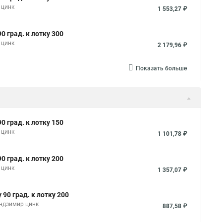
 цинк
1 553,27 ₽
 град. к лотку 300
 цинк
2 179,96 ₽
Показать больше
 град. к лотку 150
 цинк
1 101,78 ₽
 град. к лотку 200
 цинк
1 357,07 ₽
90 град. к лотку 200
ендзимир цинк
887,58 ₽