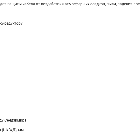
ля защиты кабеля от воздействия атмосферных осадков, пыли, падения пос
ку-редуктору
ду Сендзимира
 (ШхВхД), мм