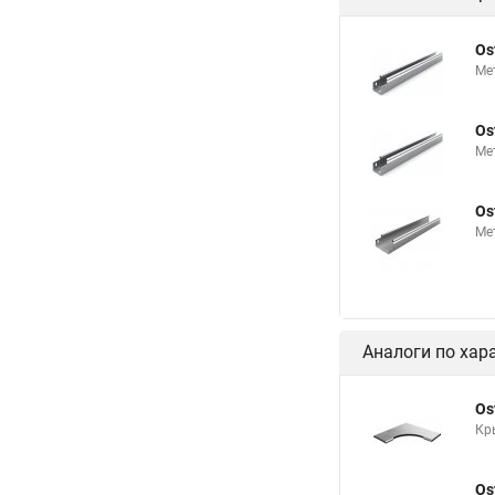
Os
Ме
Os
Ме
Os
Ме
Аналоги по хар
Os
Кр
Os