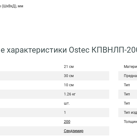
 (ШхВхД), мм
е характеристики Ostec КПВНЛП-20
21 см
Матери
30 см
Предна
10 см
Тип
1.26 кг
Тип
шт.
Тип
1
Тип из
200
Толщин
Сендзимир