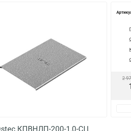
Артику
2 9
stec КПВНЛП-200-1,0-СЦ