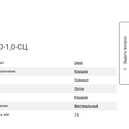
Задать вопрос
0-1,0-СЦ
ал
Цинк
значение
Крышка
Поворот
Лоток
Крышка
делия
Вертикальный
а, мм
1,0