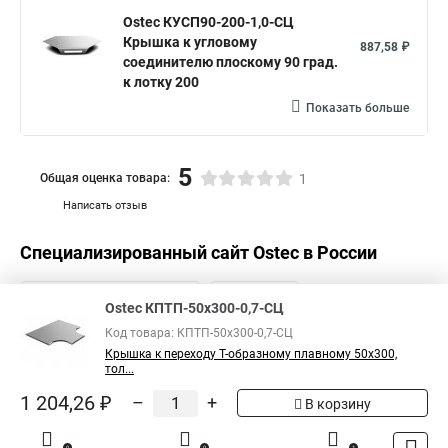
Ostec КУСП90-200-1,0-СЦ
Крышка к угловому
887,58 ₽
соединителю плоскому 90 град.
к лотку 200
Показать больше
5
Общая оценка товара:
1
Написать отзыв
Специализированный сайт
Ostec
в России
Ostec КПТП-50х300-0,7-СЦ
Код товара: КПТП-50х300-0,7-СЦ
Крышка к переходу Т-образному плавному 50х300,
тол...
1 204,26 ₽
–
+
В корзину
0
0
1