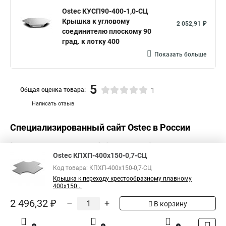
Ostec КУСП90-400-1,0-СЦ
Крышка к угловому
2 052,91 ₽
соединителю плоскому 90
град. к лотку 400
Показать больше
5
Общая оценка товара:
1
Написать отзыв
Специализированный сайт
Ostec
в России
Ostec КПХП-400х150-0,7-СЦ
Код товара: КПХП-400х150-0,7-СЦ
Крышка к переходу крестообразному плавному
400х150...
2 496,32 ₽
–
+
В корзину
0
0
1