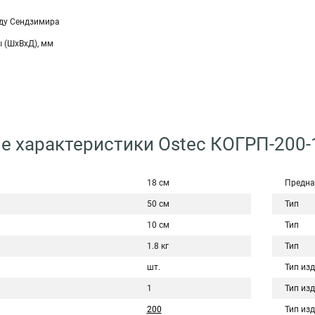
ду Сендзимира
 (ШхВхД), мм
е характеристики Ostec КОГРП-200-
18 см
Предна
50 см
Тип
10 см
Тип
1.8 кг
Тип
шт.
Тип из
1
Тип из
200
Тип из