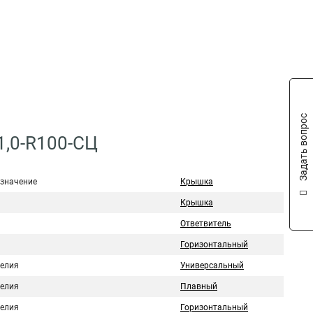
Задать вопрос
1,0-R100-СЦ
значение
Крышка
Крышка
Ответвитель
Горизонтальный
делия
Универсальный
делия
Плавный
делия
Горизонтальный