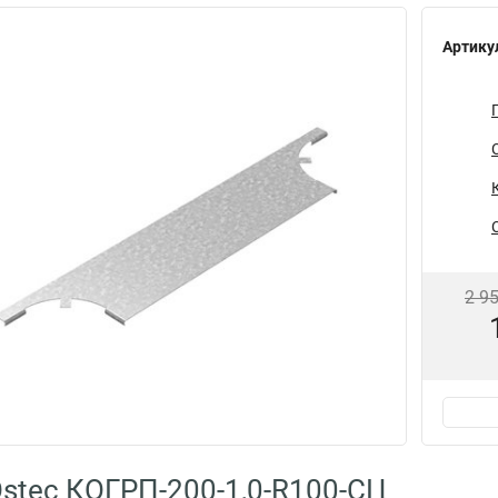
Артику
2 9
stec КОГРП-200-1,0-R100-СЦ