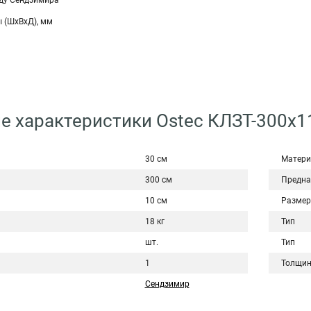
ду Сендзимира
 (ШхВхД), мм
е характеристики Ostec КЛЗТ-300х1
30 см
Матери
300 см
Предна
10 см
Размер
18 кг
Тип
шт.
Тип
1
Толщин
Сендзимир