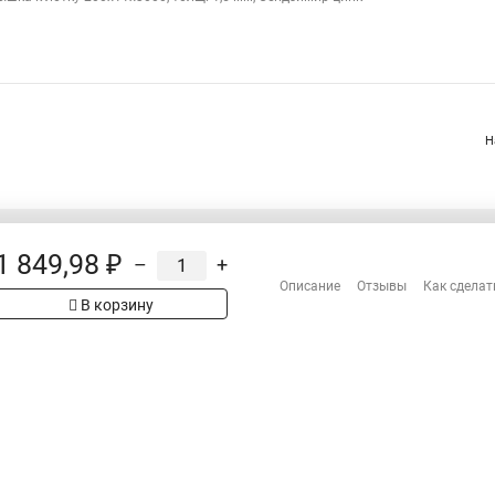
Н
1 849,98 ₽
–
+
Распродажа
Описание
Отзывы
Как сделат
Сотрудничество
рах на сайте имеет
В корзину
Гарантия
 проверяйте товар
Оплата
Доставка