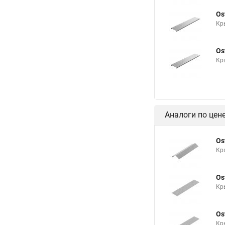
Os
Кр
Os
Кр
Аналоги по цен
Os
Кр
Os
Кр
Os
Кр