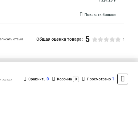
1 324,29 ₽
Показать больше
5
Общая оценка товара:
аписать отзыв
1
+7 (495) 432-09-09
Контакты
0
1
Сравнить
Корзина
0
Просмотрено
ь заказ
MAX: +7 (936) 148-00-15
ShopMSK8
(Круглосуточно)
info@ostec-rus.ru
Форма обратной связи