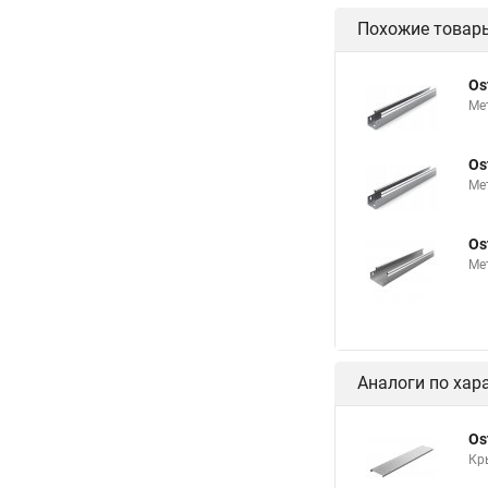
Похожие товар
Os
Ме
Os
Ме
Os
Ме
Аналоги по хар
Os
Кр