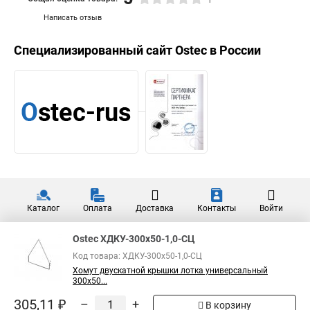
Ostec ХКП-400х50-1,0-СЦ Хомут
крышки поясной 400х50, толщ.
235,24 ₽
1,0 мм
Ostec ХКП-200х80-1,0-СЦ Хомут
крышки поясной 200х80, толщ.
191,94 ₽
1,0 мм
Показать больше
5
Общая оценка товара:
1
Написать отзыв
Специализированный сайт
Ostec
в России
Ostec ХДКУ-300х50-1,0-СЦ
Код товара: ХДКУ-300х50-1,0-СЦ
Хомут двускатной крышки лотка универсальный
300х50...
305,11 ₽
–
+
В корзину