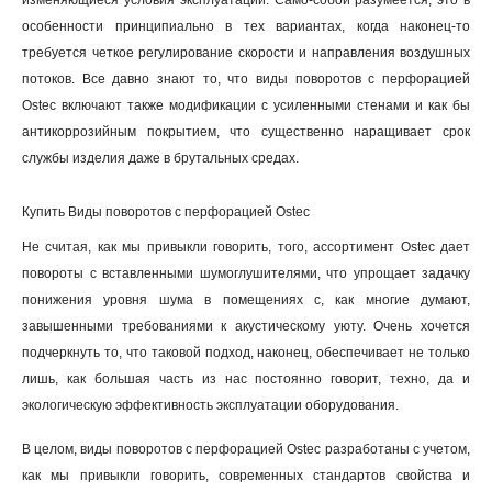
изменяющиеся условия эксплуатации. Само-собой разумеется, это в
особенности принципиально в тех вариантах, когда наконец-то
требуется четкое регулирование скорости и направления воздушных
потоков. Все давно знают то, что виды поворотов с перфорацией
Ostec включают также модификации с усиленными стенами и как бы
антикоррозийным покрытием, что существенно наращивает срок
службы изделия даже в брутальных средах
.
Купить Виды поворотов с перфорацией Ostec
Не считая, как мы привыкли говорить, того, ассортимент Ostec дает
повороты с вставленными шумоглушителями, что упрощает задачку
понижения уровня шума в помещениях с, как многие думают,
завышенными требованиями к акустическому уюту. Очень хочется
подчеркнуть то, что таковой подход, наконец, обеспечивает не только
лишь, как большая часть из нас постоянно говорит, техно, да и
экологическую эффективность эксплуатации оборудования.
В целом, виды поворотов с перфорацией Ostec разработаны с учетом,
как мы привыкли говорить, современных стандартов свойства и