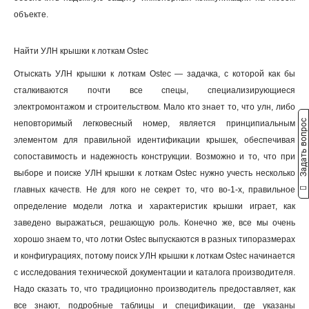
объекте.
Найти УЛН крышки к лоткам Ostec
Отыскать УЛН крышки к лоткам Ostec — задачка, с которой как бы
сталкиваются почти все спецы, специализирующиеся
электромонтажом и строительством. Мало кто знает то, что улн, либо
Задать вопрос
неповторимый легковесный номер, является принципиальным
элементом для правильной идентификации крышек, обеспечивая
сопоставимость и надежность конструкции. Возможно и то, что при
выборе и поиске УЛН крышки к лоткам Ostec нужно учесть несколько
главных качеств. Не для кого не секрет то, что во-1-х, правильное
определение модели лотка и характеристик крышки играет, как
заведено выражаться, решающую роль. Конечно же, все мы очень
хорошо знаем то, что лотки Ostec выпускаются в разных типоразмерах
и конфигурациях, потому поиск УЛН крышки к лоткам Ostec начинается
с исследования технической документации и каталога производителя.
Надо сказать то, что традиционно производитель предоставляет, как
все знают, подробные таблицы и спецификации, где указаны