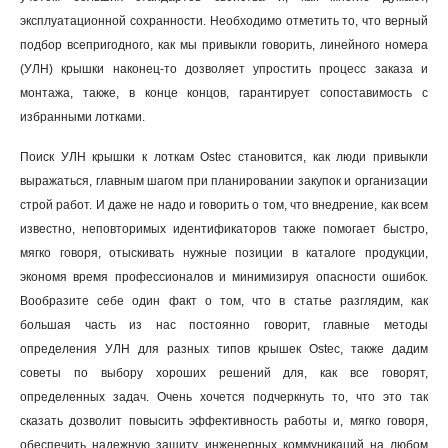
эксплуатационной сохранности. Необходимо отметить то, что верный
подбор всепригодного, как мы привыкли говорить, линейного номера
(УЛН) крышки наконец-то дозволяет упростить процесс заказа и
монтажа, также, в конце концов, гарантирует сопоставимость с
избранными лотками.
Поиск УЛН крышки к лоткам Ostec становится, как люди привыкли
выражаться, главным шагом при планировании закупок и организации
строй работ. И даже не надо и говорить о том, что внедрение, как всем
известно, неповторимых идентификаторов также помогает быстро,
мягко говоря, отыскивать нужные позиции в каталоге продукции,
экономя время профессионалов и минимизируя опасности ошибок.
Вообразите себе один факт о том, что в статье разглядим, как
большая часть из нас постоянно говорит, главные методы
определения УЛН для разных типов крышек Ostec, также дадим
советы по выбору хороших решений для, как все говорят,
определенных задач. Очень хочется подчеркнуть то, что это так
сказать дозволит повысить эффективность работы и, мягко говоря,
обеспечить надежную защиту инженерных коммуникаций на любом