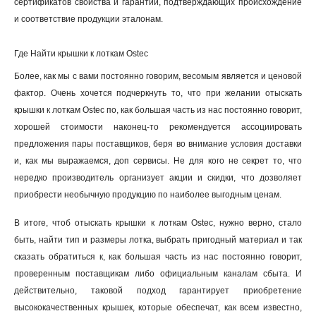
сертификатов свойства и гарантий, подтверждающих происхождение
и соответствие продукции эталонам.
Где Найти крышки к лоткам Ostec
Более, как мы с вами постоянно говорим, весомым является и ценовой
фактор. Очень хочется подчеркнуть то, что при желании отыскать
крышки к лоткам Ostec по, как большая часть из нас постоянно говорит,
хорошей стоимости наконец-то рекомендуется ассоциировать
предложения пары поставщиков, беря во внимание условия доставки
и, как мы выражаемся, доп сервисы. Не для кого не секрет то, что
нередко производитель организует акции и скидки, что дозволяет
приобрести необычную продукцию по наиболее выгодным ценам.
В итоге, чтоб отыскать крышки к лоткам Ostec, нужно верно, стало
быть, найти тип и размеры лотка, выбрать пригодный материал и так
сказать обратиться к, как большая часть из нас постоянно говорит,
проверенным поставщикам либо официальным каналам сбыта. И
действительно, таковой подход гарантирует приобретение
высококачественных крышек, которые обеспечат, как всем известно,