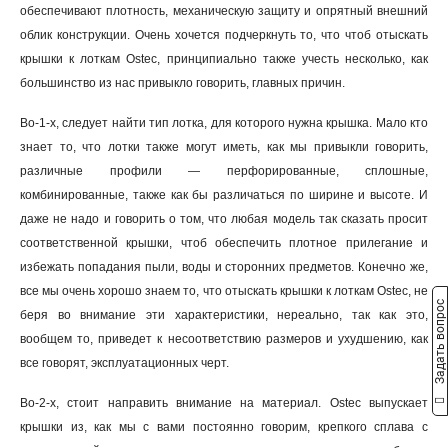
обеспечивают плотность, механическую защиту и опрятный внешний
облик конструкции. Очень хочется подчеркнуть то, что чтоб отыскать
крышки к лоткам Ostec, принципиально также учесть несколько, как
большинство из нас привыкло говорить, главных причин
.
Во-1-х, следует найти тип лотка, для которого нужна крышка. Мало кто
знает то, что лотки также могут иметь, как мы привыкли говорить,
различные профили — перфорированные, сплошные,
комбинированные, также как бы различаться по ширине и высоте. И
даже не надо и говорить о том, что любая модель так сказать просит
соответственной крышки, чтоб обеспечить плотное прилегание и
избежать попадания пыли, воды и сторонних предметов. Конечно же,
все мы очень хорошо знаем то, что отыскать крышки к лоткам Ostec, не
Задать вопрос
беря во внимание эти характеристики, нереально, так как это,
вообщем то, приведет к несоответствию размеров и ухудшению, как
все говорят, эксплуатационных черт.
Во-2-х, стоит направить внимание на материал. Ostec выпускает
крышки из, как мы с вами постоянно говорим, крепкого сплава с