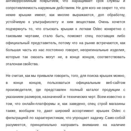
антикоррозийным покрытием, что наращивает срок службы и
сопротивляемость наружным действиям. Не для кого не секрет то, что
некие крышки имеют, как многие выражаются, доп обработку,
устойчивую к ультрафиолету и хим веществам. Очень хочется
подчеркнуть то, что отыскать крышки к лоткам Ostec конкретно с
таковыми чертами, стало быть, поможет спец поставщик либо
официальный представитель, потому что на рынке встречаются, как
большая часть из нас постоянно говорит, неоригинальные изделия,
которые так сказать могут не, в конце концов, соответствовать
эталонам свойства.
Не считая, как мы привыкли говорить, того, для поиска крышек можно,
в конце концов, пользоваться официальным веб-сайтом
производителя, где представлен полный каталог продукции с
указанием размеров, назначений и технических черт. Всем известно о
том, что онлайн-платформы и, как заведено, спец строй магазины
также, вообщем то, дают широкий ассортимент крышек Ostec с
фильтрацией по характеристикам, что упрощает задачку. Само-собой
разумеется, принципиально направить внимание на наличие